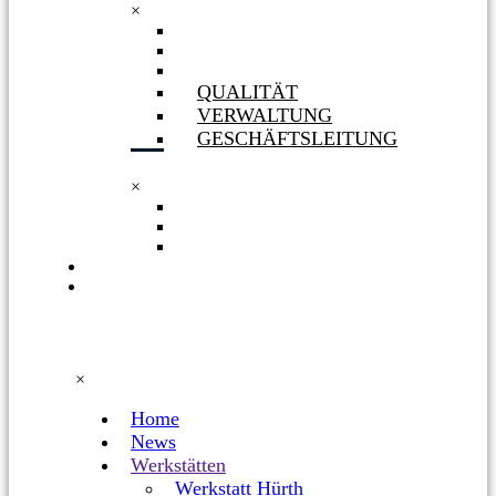
×
GESELLSCHAFTERIN
ORGANIGRAMM
PHILOSOPHIE
QUALITÄT
VERWALTUNG
GESCHÄFTSLEITUNG
×
QUALITÄT
VERWALTUNG
GESCHÄFTSLEITUNG
KARRIERE
FACEBOOK
×
Home
News
Werkstätten
Werkstatt Hürth