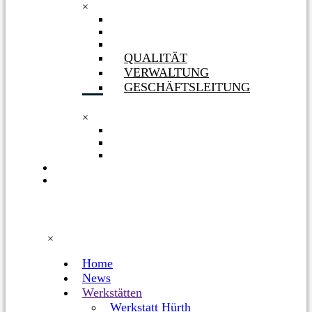
×
GESELLSCHAFTERIN
ORGANIGRAMM
PHILOSOPHIE
QUALITÄT
VERWALTUNG
GESCHÄFTSLEITUNG
×
QUALITÄT
VERWALTUNG
GESCHÄFTSLEITUNG
KARRIERE
FACEBOOK
×
Home
News
Werkstätten
Werkstatt Hürth