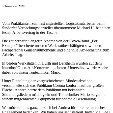
3. November 2020
Vom Praktikanten zum fest angestellten Logistikmitarbeiter beim
Sindorfer Verpackungshersteller übernommen: Michael H. hat einen
festen Arbeitsvertrag in der Tasche!
Die zauberhafte Sängerin Andrea von der Cover-Band „For
Example“ bescherte unseren Werkstattbeschäftigten sowie dem
Fachpersonal Gänsehautmomente und eine tolle Abwechslung zum
Arbeitsalltag.
In beiden Werkstätten in Hürth und Bergheim wurden auf dem
Innenhof Open-Air-Konzerte angeboten. Unterstützt wurde Andrea
dabei von ihrem Tontechniker Mario.
Unter Einhaltung der vorgeschriebenen Mindestabstände
versammelte sich das Publikum Corona konform auf der großen
Fläche. Andrea heizte dem Publikum mit bekannten
Stimmungsliedern mächtig ein und Tontechniker Mario sorgte mit
seinem mitgebrachten Equipment für optimale Beschallung.
Wir möchten uns ganz herzlich bei Andrea für ihr ehrenamtliches
Engagement bedanken. Wir haben uns sehr gefreut, hatten viel Spaß