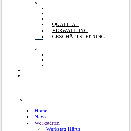
×
GESELLSCHAFTERIN
ORGANIGRAMM
PHILOSOPHIE
QUALITÄT
VERWALTUNG
GESCHÄFTSLEITUNG
×
QUALITÄT
VERWALTUNG
GESCHÄFTSLEITUNG
KARRIERE
FACEBOOK
×
Home
News
Werkstätten
Werkstatt Hürth