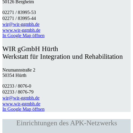
50126 Bergheim
02271 / 83995-53
02271 / 83995-44
wir@wir-ggmbh.de
www.wir-ggmbh.de
In Google Map öffnen
WIR gGmbH Hürth
Werkstatt für Integration und Rehabilitation
Neumannstraße 2
50354 Hürth
02233 / 8076-0​
02233 / 8076-79
wir@wir-ggmbh.de
www.wir-ggmbh.de
In Google Map öffnen
Einrichtungen des APK-Netzwerks