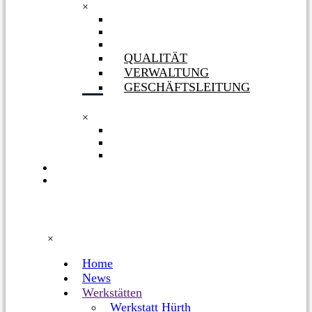
×
GESELLSCHAFTERIN
ORGANIGRAMM
PHILOSOPHIE
QUALITÄT
VERWALTUNG
GESCHÄFTSLEITUNG
×
QUALITÄT
VERWALTUNG
GESCHÄFTSLEITUNG
KARRIERE
FACEBOOK
×
Home
News
Werkstätten
Werkstatt Hürth