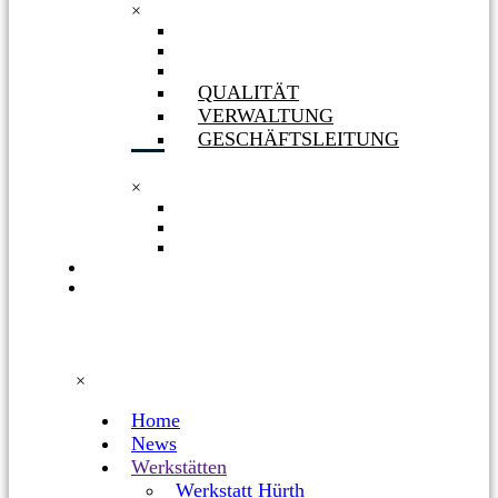
×
GESELLSCHAFTERIN
ORGANIGRAMM
PHILOSOPHIE
QUALITÄT
VERWALTUNG
GESCHÄFTSLEITUNG
×
QUALITÄT
VERWALTUNG
GESCHÄFTSLEITUNG
KARRIERE
FACEBOOK
×
Home
News
Werkstätten
Werkstatt Hürth