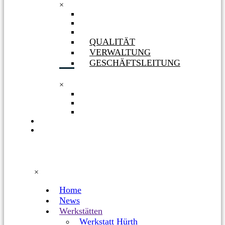
×
GESELLSCHAFTERIN
ORGANIGRAMM
PHILOSOPHIE
QUALITÄT
VERWALTUNG
GESCHÄFTSLEITUNG
×
QUALITÄT
VERWALTUNG
GESCHÄFTSLEITUNG
KARRIERE
FACEBOOK
×
Home
News
Werkstätten
Werkstatt Hürth