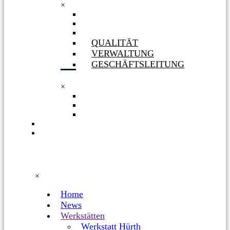
×
GESELLSCHAFTERIN
ORGANIGRAMM
PHILOSOPHIE
QUALITÄT
VERWALTUNG
GESCHÄFTSLEITUNG
×
QUALITÄT
VERWALTUNG
GESCHÄFTSLEITUNG
KARRIERE
FACEBOOK
×
Home
News
Werkstätten
Werkstatt Hürth