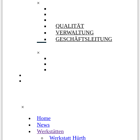
×
GESELLSCHAFTERIN
ORGANIGRAMM
PHILOSOPHIE
QUALITÄT
VERWALTUNG
GESCHÄFTSLEITUNG
×
QUALITÄT
VERWALTUNG
GESCHÄFTSLEITUNG
KARRIERE
FACEBOOK
×
Home
News
Werkstätten
Werkstatt Hürth