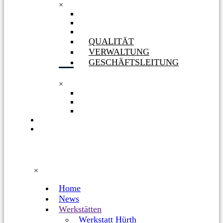
×
GESELLSCHAFTERIN
ORGANIGRAMM
PHILOSOPHIE
QUALITÄT
VERWALTUNG
GESCHÄFTSLEITUNG
×
QUALITÄT
VERWALTUNG
GESCHÄFTSLEITUNG
KARRIERE
FACEBOOK
×
Home
News
Werkstätten
Werkstatt Hürth