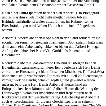
einen Besuch abzustatten und freute sich sehr über die Einladung
von Erhan Demir, dem Geschäftsführer der PassioVita GmbH.
Nach einer Hüft-Operation befindet sich Aribert H. in Pflegegrad 1
und es war ihm zuletzt nicht mehr möglich seinen Job im
Behindertenfahrdienst weiter auszuführen. Im Rahmen seiner
Einschränkungen wird Aribert H. auch von einem Pflegedienst
betreut.
Aribert H. steckte aber den Kopf nicht in den Sand sondern fragte
spontan bei seinem Pflegedienst nach einem Job. Zufällig hatte man
dann auch eine Arbeitsmöglichkeit zu bieten und Aribert H. begann
Anfang des Jahres bei PassioVita GmbH als Patienten- und
Botenfahrer.
Nachdem Aribert H. das dauernde Ein- und Aussteigen bei den
Botenfahrten zunehmend schwerer fiel, überlegte sich Herr Demir
eine andere Einsatzmöglichkeit für seinen Mitarbeiter. Da PassioVita
über einen stetig wachsenden Fuhrpark mit aktuell 20 Dienstwagen
verfügt, welche ständig betankt, gepflegt und gewartet werden
müssen, beförderte Herr Demir Aribert H. kurzerhand als
Fuhrparkleiter. Jetzt kümmert sich Aribert H. um die Wartung der
Dienstwagen, veranlasst Inspektionen und Reparaturen nach
Rücksprache mit der Geschäftsführung. Gleichzeitig ist Aribert H.
auch Ansprechpartner für diverse Geschäftspartner in seinem
Gebiet. Herr Demir und Aribert H. haben zusammen eine Checkliste