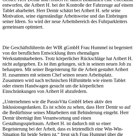
entworfen, die Aribert H. bei der Kontrolle der Fahrzeuge auf einem
Tablet abarbeitet. Herr Demir schätzt bei Aribert H. sehr seine
Motivation, seine eigenständige Arbeitsweise und das Einbringen
seiner Ideen. So wird der neue Arbeitsbereich des Fuhrparkleiters
gemeinsam optimiert.
Die Geschäftsführerin der WIR gGmbH Frau Hummel ist begeistert
von der beruflichen Entwicklung ihres ehemaligen
Werkstattmitarbeiters. Trotz körperlicher Rückschläge hat Aribert H.
nicht aufgegeben. Es ist ihm gelungen, sich in seinem neuen Job zu
behaupten. Mit seiner Begeisterung für die Arbeit gestaltet Aribert
H. zusammen mit seinem Chef seinen neuen Arbeitsplatz.
Zusammen wird nach technischen Hilfsmitteln wie einem Tablet
oder einem Handwagen gesucht um die körperlichen
Einschränkungen von Aribert H abzufedern.
„Unternehmen wie die PassioVita GmbH leben aktiv den
Inklusionsgedanken. Es ist schön zu sehen, dass Herr Demir so auf
die Bedürfnisse seines Mitarbeiters mit Behinderung eingeht. Herr
Demir überträgt ihm Verantwortung und einen
Gestaltungsspielraum. Aribert H. ist dadurch mit so einer
Begeisterung bei der Arbeit, dass es letztendlich eine Win-Win-
Situation für beide Seiten ist.“ freut sich Frau Hummel über die